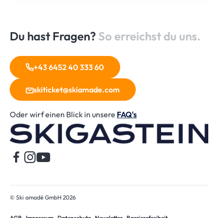
Du hast Fragen?
So erreichst du uns.
+43 6452 40 333 60
skiticket@skiamade.com
Oder wirf einen Blick in unsere
FAQ's
St
© Ski amadé GmbH 2026
AGB
Impressum
Datenschutz
Newsletter
Barrierefreiheit