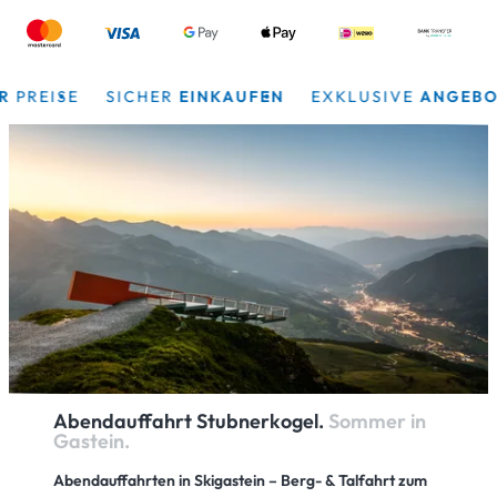
REISE
SICHER
EINKAUFEN
EXKLUSIVE
ANGEBOTE
Abendauffahrt Stubnerkogel.
Sommer in
Gastein.
Abendauffahrten in Skigastein – Berg- & Talfahrt zum