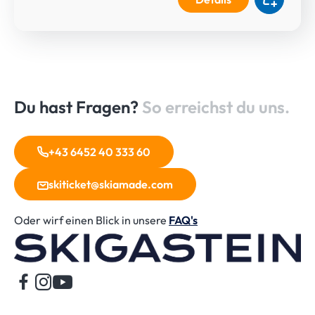
Du hast Fragen?
So erreichst du uns.
+43 6452 40 333 60
skiticket@skiamade.com
Oder wirf einen Blick in unsere
FAQ's
St