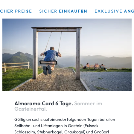
ER
PREISE
SICHER
EINKAUFEN
EXKLUSIVE
ANGEB
HERZLICH WILLKOMMEN IM
Almorama Card 6 Tage.
Sommer im
Gasteinertal.
Gültig an sechs aufeinanderfolgenden Tagen bei allen
Seilbahn- und Liftanlagen in Gastein (Fulseck,
Schlossalm, Stubnerkogel, Graukogel) und Großarl