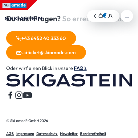
Table Of Content
sr.skip-to.main-content
sr.skip-to.table-of-contents
sr.skip-to.main-navigation
Warenkorb
Anmelden
header.profi
Du hast Fragen?
So erreichst du uns.
0
header.cart-items-count
heade
Suche
+43 6452 40 333 60
skiticket@skiamade.com
Oder wirf einen Blick in unsere
FAQ's
St
© Ski amadé GmbH 2026
AGB
Impressum
Datenschutz
Newsletter
Barrierefreiheit